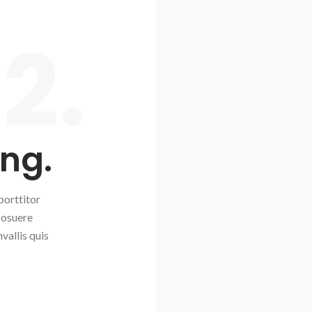
2.
ing.
porttitor
posuere
vallis quis