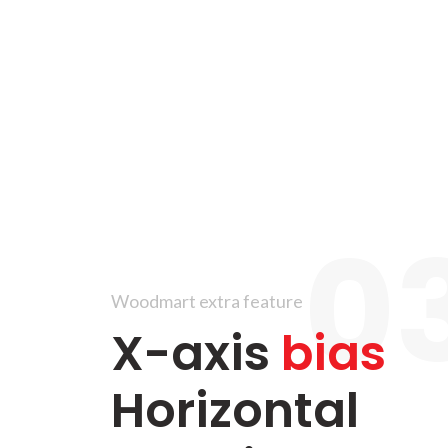
03
Woodmart extra feature
X-axis
bias
Horizontal