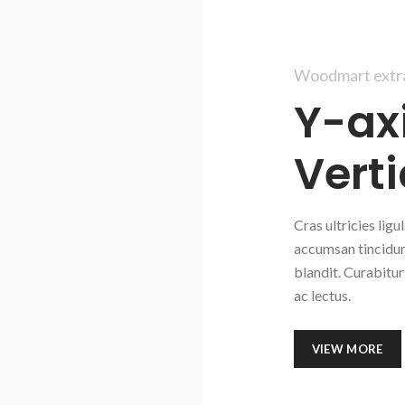
Woodmart extra
Y-ax
Verti
Cras ultricies lig
accumsan tincidun
blandit. Curabitur
ac lectus.
VIEW MORE