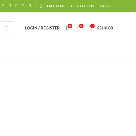
STAFF MAIL
CONTACT US
FAQS
0
0
0
LOGIN / REGISTER
KSH
0.00