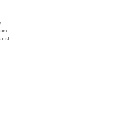
a
quam
 nisl